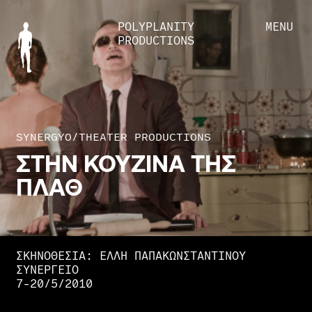
POLYPLANITY
MENU
PRODUCTIONS
SYNERGYO
/
THEATER PRODUCTIONS
ΣΤΗΝ
ΚΟΥΖΙΝΑ
ΤΗΣ
ΠΛΑΘ
ΣΚΗΝΟΘΕΣΙΑ: ΈΛΛΗ ΠΑΠΑΚΩΝΣΤΑΝΤΊΝΟΥ
ΣΥΝΕΡΓΕΙΟ
7-20/5/2010