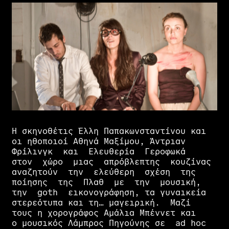
Η
σκηνοθέτις
Έλλη
Παπακωνσταντίνου
και
οι
ηθοποιοί
Αθηνά
Μαξίμου,
Άντριαν
Φρίλινγκ
και
Ελευθερία
Γεροφωκά
στον
χώρο
μιας
απρόβλεπτης
κουζίνας
αναζητούν
την
ελεύθερη
σχέση
της
ποίησης
της
Πλαθ
με
την
μουσική,
την
goth
εικονογράφηση,
τα
γυναικεία
στερεότυπα
και
τη…
μαγειρική.
Μαζί
τους
η
χορογράφος
Αμάλια
Μπέννετ
και
ο
μουσικός
Λάμπρος
Πηγούνης
σε
ad
hoc