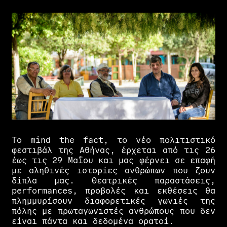
Το
mind
the
fact
,
το
νέο
πολιτιστικό
φεστιβάλ
της
Αθήνας,
έρχεται
από
τις
26
έως
τις
29
Μαΐου
και
μας
φέρνει
σε
επαφή
με
αληθινές
ιστορίες
ανθρώπων
που
ζουν
δίπλα
μας.
Θεατρικές
παραστάσεις,
performances,
προβολές
και
εκθέσεις
θα
πλημμυρίσουν
διαφορετικές
γωνιές
της
πόλης
με
πρωταγωνιστές
ανθρώπους
που
δεν
είναι
πάντα
και
δεδομένα
ορατοί.