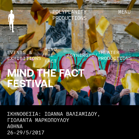
POLYPLANITY
MENU
PRODUCTIONS
MIND
EVENTS &
THEATER
/
THE
/
SYNERGYO
/
EXHIBITIONS
PRODUCTIONS
FACT
MIND
THE
FACT
FESTIVAL
ΣΚΗΝΟΘΕΣΙΑ: ΙΩΑΝΝΑ ΒΑΛΣΑΜΙΔΟΥ,
ΓΙΟΛΑΝΤΑ ΜΑΡΚΟΠΟΥΛΟΥ
ΑΘΗΝΑ
26-29/5/2017