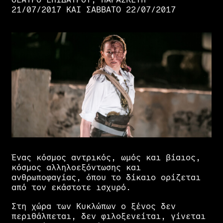
21/07/2017 ΚΑΙ ΣΆΒΒΑΤΟ 22/07/2017
Ένας
κόσμος
αντρικός,
ωμός
και
βίαιος,
κόσμος
αλληλοεξόντωσης
και
ανθρωποφαγίας,
όπου
το
δίκαιο
ορίζεται
από
τον
εκάστοτε
ισχυρό.
Στη
χώρα
των
Κυκλώπων
ο
ξένος
δεν
περιθάλπεται,
δεν
φιλοξενείται,
γίνεται