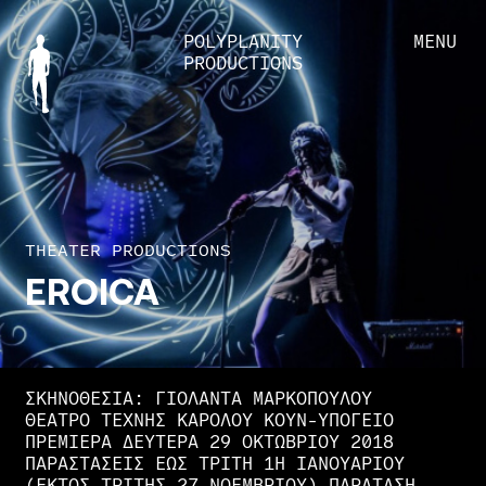
POLYPLANITY
MENU
PRODUCTIONS
THEATER PRODUCTIONS
EROICA
ΣΚΗΝΟΘΕΣΙΑ: ΓΙΟΛΆΝΤΑ ΜΑΡΚΟΠΟΎΛΟΥ
ΘΈΑΤΡΟ ΤΈΧΝΗΣ ΚΆΡΟΛΟΥ ΚΟΥΝ-ΥΠΌΓΕΙΟ
ΠΡΕΜΙΈΡΑ ΔΕΥΤΈΡΑ 29 ΟΚΤΩΒΡΊΟΥ 2018
ΠΑΡΑΣΤΆΣΕΙΣ ΈΩΣ ΤΡΊΤΗ 1Η ΙΑΝΟΥΑΡΊΟΥ
(ΕΚΤΌΣ ΤΡΊΤΗΣ 27 ΝΟΕΜΒΡΊΟΥ) ΠΑΡΑΤΑΣΗ